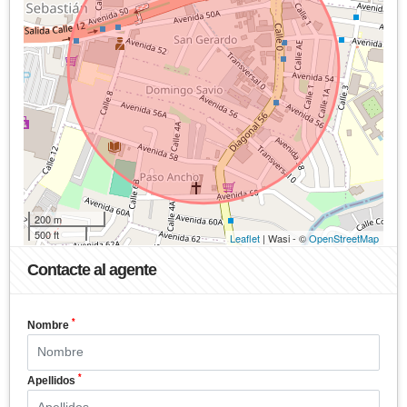
200 m
500 ft
Leaflet
| Wasi - ©
OpenStreetMap
Contacte al agente
*
Nombre
*
Apellidos