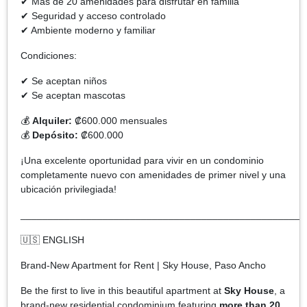
✔ Más de 20 amenidades para disfrutar en familia
✔ Seguridad y acceso controlado
✔ Ambiente moderno y familiar
Condiciones:
✔ Se aceptan niños
✔ Se aceptan mascotas
💰
Alquiler:
₡600.000 mensuales
💰
Depósito:
₡600.000
¡Una excelente oportunidad para vivir en un condominio
completamente nuevo con amenidades de primer nivel y una
ubicación privilegiada!
____________________________________________________
🇺🇸 ENGLISH
Brand-New Apartment for Rent | Sky House, Paso Ancho
Be the first to live in this beautiful apartment at
Sky House
, a
brand-new residential condominium featuring
more than 20