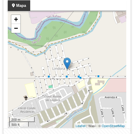
Mapa
+
−
200 m
500 ft
Leaflet
| Wasi - ©
OpenStreetMap