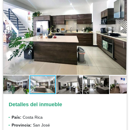
Detalles del inmueble
País:
Costa Rica
Provincia:
San José