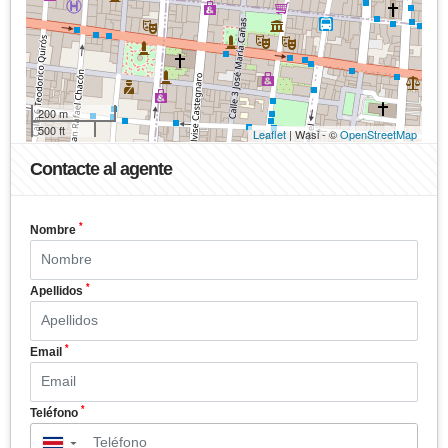
200 m
500 ft
Leaflet
| Wasi - ©
OpenStreetMap
Contacte al agente
*
Nombre
*
Apellidos
*
Email
*
Teléfono
▼