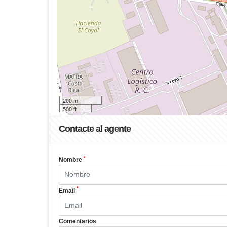
200 m
500 ft
Contacte al agente
*
Nombre
*
Email
Comentarios