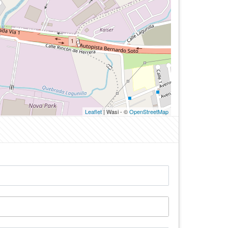
Leaflet
| Wasi - ©
OpenStreetMap