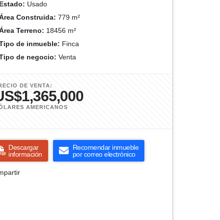
Estado:
Usado
Área Construida:
779 m²
Área Terreno:
18456 m²
Tipo de inmueble:
Finca
Tipo de negocio:
Venta
RECIO DE VENTA:
US$1,365,000
ÓLARES AMERICANOS
Descargar
Recomendar inmueble
información
por correo electrónico
partir