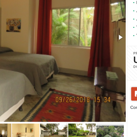
P
D
Com