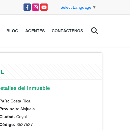
Facebook
Instagram
YouTube
Select Language
▼
BLOG
AGENTES
CONTÁCTENOS
OL
etalles del inmueble
País:
Costa Rica
Provincia:
Alajuela
Ciudad:
Coyol
Código:
3527527