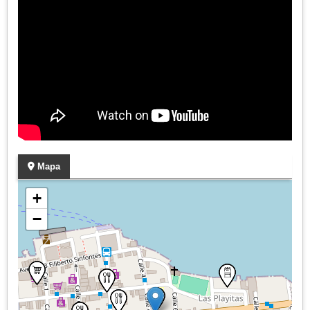
Mapa
+
−