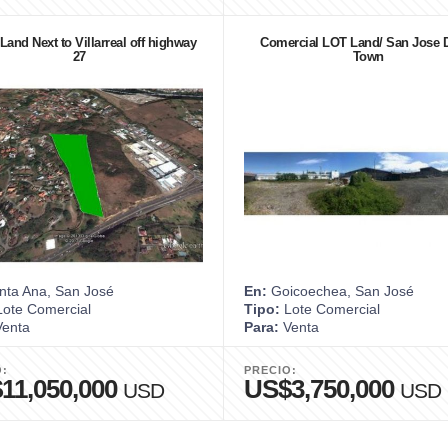
Land Next to Villarreal off highway
Comercial LOT Land/ San Jose
27
Town
ta Ana, San José
En:
Goicoechea, San José
ote Comercial
Tipo:
Lote Comercial
enta
Para:
Venta
O:
PRECIO:
11,050,000
US$3,750,000
USD
USD