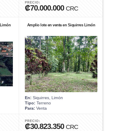
PRECIO:
₡70.000.000
CRC
s Limón
Amplio lote en venta en Siquirres Limón
En:
Siquirres, Limón
Tipo:
Terreno
Para:
Venta
PRECIO:
₡30.823.350
CRC