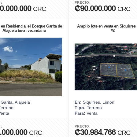
O:
PRECIO:
0.000.000
₡90.000.000
CRC
CRC
 en Residencial el Bosque Garita de
Amplio lote en venta en Siquirre
Alajuela buen vecindario
#2
Garita, Alajuela
En:
Siquirres, Limón
erreno
Tipo:
Terreno
enta
Para:
Venta
O:
PRECIO:
.000.000
₡30.984.766
CRC
CRC