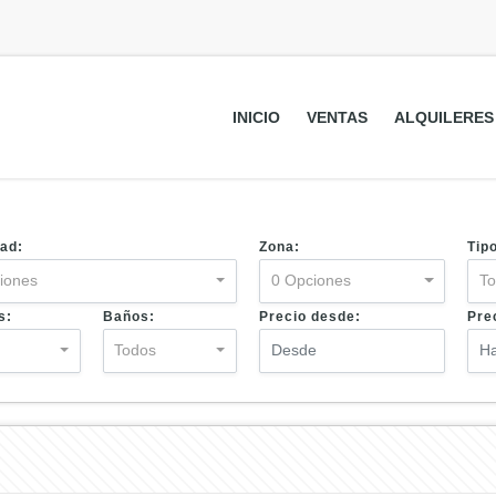
INICIO
VENTAS
ALQUILERES
ad:
Zona:
Tip
iones
0 Opciones
T
s:
Baños:
Precio desde:
Pre
s
Todos