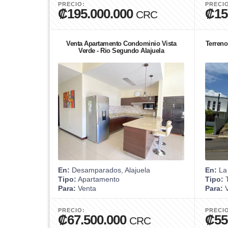
PRECIO:
PRECI
₡195.000.000
₡15
CRC
Venta Apartamento Condominio Vista
Terreno
Verde - Rio Segundo Alajuela
En:
Desamparados, Alajuela
En:
La 
Tipo:
Apartamento
Tipo:
T
Para:
Venta
Para:
V
PRECIO:
PRECI
₡67.500.000
₡55
CRC