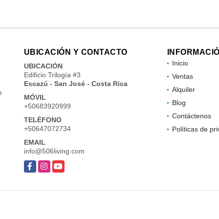
UBICACIÓN Y CONTACTO
INFORMACI
Inicio
UBICACIÓN
Edificio Trilogía #3
Ventas
Escazú - San José - Costa Rica
Alquiler
e
MÓVIL
Blog
+50683920999
Contáctenos
TELÉFONO
+50647072734
Políticas de pr
EMAIL
info@506living.com
Facebook
Instagram
YouTube