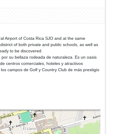
eral Airport of Costa Rica SJO and at the same
istrict of both private and public schools, as well as
lot makes it a jewel ready to be discovered.
aturaleza. Es un oasis
e centros comerciales, hoteles y atractivos
e los campos de Golf y Country Club de más prestigio
joya listo para ser descubierto.