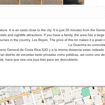
re. It is an oasis close to the city. It is just 20 minutes from the Gen
s and nightlife attractions. If you have a family, the area has a large d
y Club courses in the country, Los Reyes. The price of this 
a por su bellaza rodeada de n
uerto General de Costa Rica SJO y a la misma distancia estas rodeado d
 gran distrito de escuelas tanto privadas como públicas, asi como uno d
. El precio de este lote, hace que sea una 