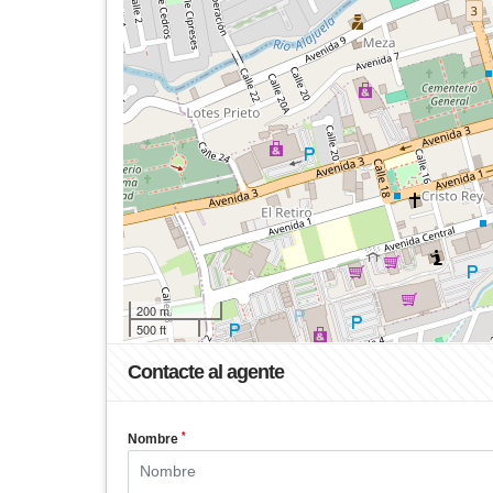
200 m
500 ft
Contacte al agente
*
Nombre