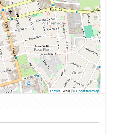
Leaflet
| Wasi - ©
OpenStreetMap