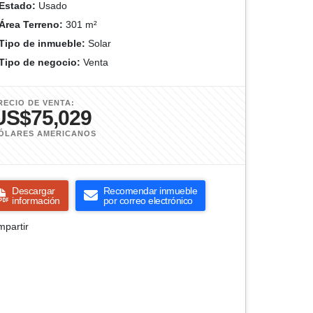
Estado:
Usado
Área Terreno:
301 m²
Tipo de inmueble:
Solar
Tipo de negocio:
Venta
RECIO DE VENTA:
US$75,029
ÓLARES AMERICANOS
Descargar
Recomendar inmueble
información
por correo electrónico
partir