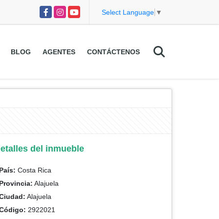
Facebook
Instagram
YouTube
Select Language
▼
BLOG
AGENTES
CONTÁCTENOS
etalles del inmueble
País:
Costa Rica
Provincia:
Alajuela
Ciudad:
Alajuela
Código:
2922021