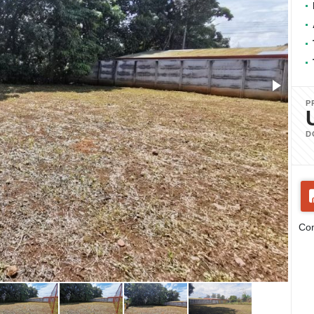
P
D
Com